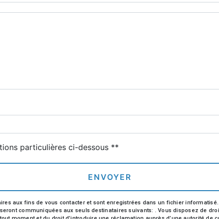
tions particulières ci-dessous **
ENVOYER
aux fins de vous contacter et sont enregistrées dans un fichier informatisé. El
ront communiquées aux seuls destinataires suivants: . Vous disposez de droits d
à tout moment et du droit d’introduire une réclamation auprès d’une autorité de c