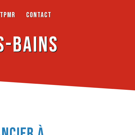
TPMR
Contact
s-Bains
ncier à