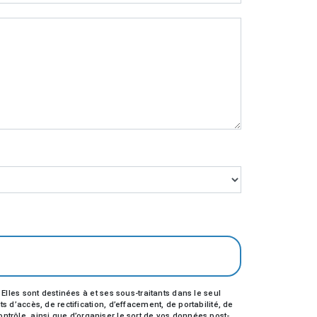
les sont destinées à et ses sous-traitants dans le seul
’accès, de rectification, d’effacement, de portabilité, de
ontrôle, ainsi que d’organiser le sort de vos données post-