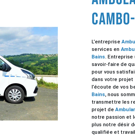
Cambo-
L’entreprise
Ambu
services en
Ambul
Bains
. Entreprise
savoir-faire de q
pour vous satisfa
dans votre projet
l’écoute de vos b
Bains
, nous somm
transmettre les 
projet de
Ambulan
notre passion et 
plus notre désir d
qualifiée et trava