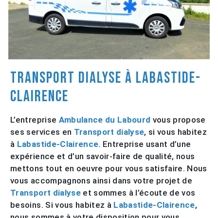
Transport dialyse à Labastide-
Clairence
L’entreprise
Ambulance du Labourd
vous propose
ses services en
Transport dialyse
, si vous habitez
à
Labastide-Clairence
. Entreprise usant d’une
expérience et d’un savoir-faire de qualité, nous
mettons tout en oeuvre pour vous satisfaire. Nous
vous accompagnons ainsi dans votre projet de
Transport dialyse
et sommes à l’écoute de vos
besoins. Si vous habitez à
Labastide-Clairence
,
nous sommes à votre disposition pour vous