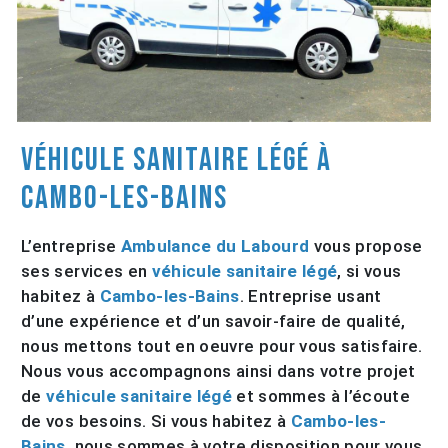
véhicule sanitaire légé à
Cambo-les-Bains
L’entreprise
Ambulance du Labourd
vous propose
ses services en
véhicule sanitaire légé
, si vous
habitez à
Cambo-les-Bains
. Entreprise usant
d’une expérience et d’un savoir-faire de qualité,
nous mettons tout en oeuvre pour vous satisfaire.
Nous vous accompagnons ainsi dans votre projet
de
véhicule sanitaire légé
et sommes à l’écoute
de vos besoins. Si vous habitez à
Cambo-les-
Bains
, nous sommes à votre disposition pour vous