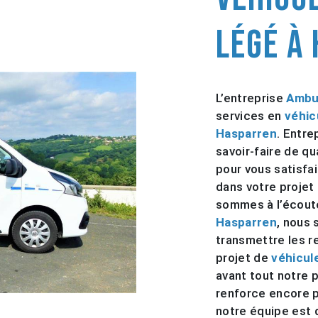
légé à
L’entreprise
Ambu
services en
véhic
Hasparren
. Entre
savoir-faire de q
pour vous satisfa
dans votre projet
sommes à l’écoute
Hasparren
, nous
transmettre les 
projet de
véhicule
avant tout notre 
renforce encore p
notre équipe est q