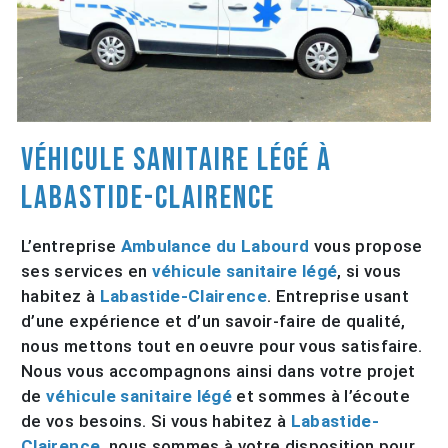
véhicule sanitaire légé à
Labastide-Clairence
L’entreprise
Ambulance du Labourd
vous propose
ses services en
véhicule sanitaire légé
, si vous
habitez à
Labastide-Clairence
. Entreprise usant
d’une expérience et d’un savoir-faire de qualité,
nous mettons tout en oeuvre pour vous satisfaire.
Nous vous accompagnons ainsi dans votre projet
de
véhicule sanitaire légé
et sommes à l’écoute
de vos besoins. Si vous habitez à
Labastide-
Clairence
, nous sommes à votre disposition pour