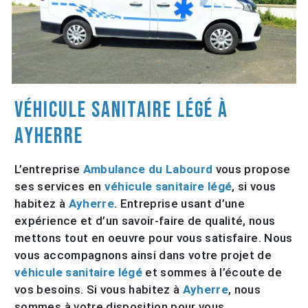
véhicule sanitaire légé à
Ayherre
L’entreprise
Ambulance du Labourd
vous propose
ses services en
véhicule sanitaire légé
, si vous
habitez à
Ayherre
. Entreprise usant d’une
expérience et d’un savoir-faire de qualité, nous
mettons tout en oeuvre pour vous satisfaire. Nous
vous accompagnons ainsi dans votre projet de
véhicule sanitaire légé
et sommes à l’écoute de
vos besoins. Si vous habitez à
Ayherre
, nous
sommes à votre disposition pour vous