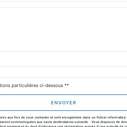
tions particulières ci-dessous **
ENVOYER
aux fins de vous contacter et sont enregistrées dans un fichier informatisé. El
ront communiquées aux seuls destinataires suivants: . Vous disposez de droits d
à tout moment et du droit d’introduire une réclamation auprès d’une autorité de c