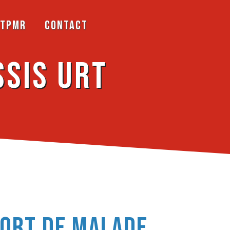
TPMR
Contact
sis Urt
ort de malade