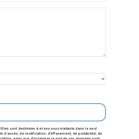
les sont destinées à et ses sous-traitants dans le seul
’accès, de rectification, d’effacement, de portabilité, de
ontrôle, ainsi que d’organiser le sort de vos données post-